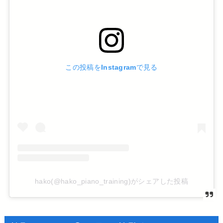
この投稿をInstagramで見る
hako(@hako_piano_training)がシェアした投稿