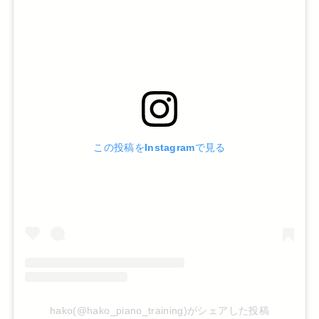
この投稿をInstagramで見る
hako(@hako_piano_training)がシェアした投稿