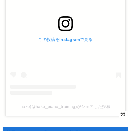
この投稿をInstagramで見る
hako(@hako_piano_training)がシェアした投稿