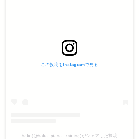
この投稿をInstagramで見る
hako(@hako_piano_training)がシェアした投稿