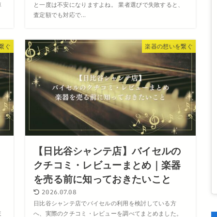
車
と一度は不安になりますよね。 業者選びで失敗すると、
査定額でも対応で...
繋ぐ
楽器の想いを繋ぐ
【日比谷シャンテ店】バイセルの
クチコミ・レビューまとめ｜楽器
を売る前に知っておきたいこと
2026.07.08
い
日比谷シャンテ店でバイセルの利用を検討している方
ほ
へ、実際のクチコミ・レビューを調べてまとめました。