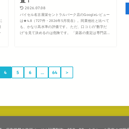
査！
2026.07.08
モ
バイセル名古屋栄セントラルパーク店のGoogleレビュー
に
は★4.8（727件・2026年5月現在）。同業他社と比べて
軽
も、かなり高水準の評価です。 ただ、口コミの“数字だ
ー
け”を見て決めるのは危険です。 「楽器の査定は専門店...
4
5
6
…
64
＞