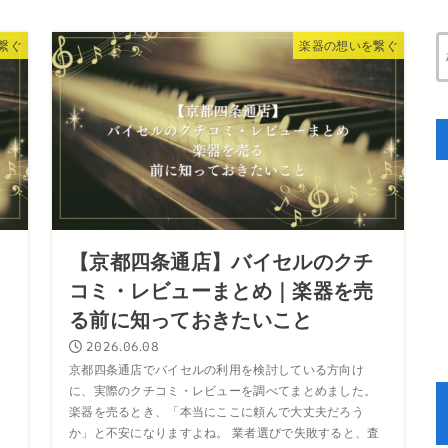
繋ぐ
楽器の想いを繋ぐ
【京都四条通店】バイセルのクチ
コミ・レビューまとめ｜楽器を売
る前に知っておきたいこと
2026.06.08
に
京都四条通店でバイセルの利用を検討している方向け
。
に、実際のクチコミ・レビューを調べてまとめました。
の
楽器を売るとき、「本当にここに頼んで大丈夫だろう
ん
か」と不安になりますよね。 業者選びで失敗すると、査