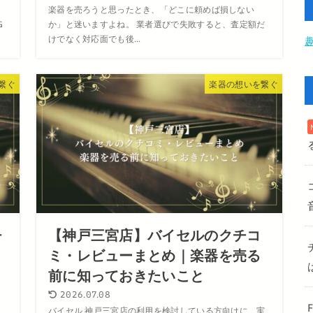
を
楽器を売ろうと思ったとき、「どこに頼めば損しない
G
か」と迷いますよね。 業者選びで失敗すると、査定額だ
けでなく対応面でも後...
繋ぐ
楽器の想いを繋ぐ
チ
【神戸三宮店】バイセルのクチコ
ミ・レビューまとめ｜楽器を売る
前に知っておきたいこと
2026.07.08
う
バイセル 神戸三宮店の利用を検討している方向けに、実