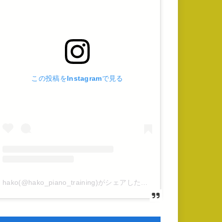
この投稿をInstagramで見る
hako(@hako_piano_training)がシェアした投稿