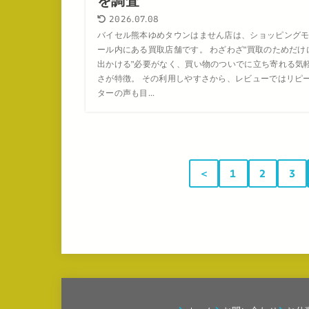
を調査
2026.07.08
バイセル熊本ゆめタウンはません店は、ショッピング
ール内にある買取店舗です。 わざわざ“買取のためだけ
出かける”必要がなく、買い物のついでに立ち寄れる気
さが特徴。 その利用しやすさから、レビューではリピ
ターの声も目...
＜
1
2
3