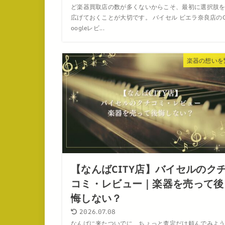
ど楽器買取店の数が多くないからこそ、最初に選択肢
広げておくことが大切です。 バイセル ビエラ奈良店の
oogleレビ...
楽器の想いを
【なんばCITY店】バイセルのク
コミ・レビュー｜楽器を売って後
悔しない？
2026.07.08
なんばに来たついでに、ちょっと査定だけ頼んでみよ