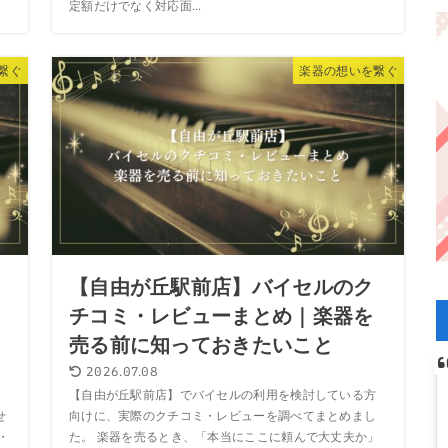
定額だけでなく対応面...
繋ぐ
楽器の想いを繋ぐ
【自由が丘駅前店】バイセルのク
チコミ・レビューまとめ｜楽器を
売る前に知っておきたいこと
2026.07.08
く
【自由が丘駅前店】でバイセルの利用を検討している方
せ
向けに、実際のクチコミ・レビューを調べてまとめまし
・
た。 楽器を売るとき、「本当にここに頼んで大丈夫か」