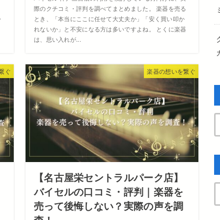
、
際のクチコミ・評判を調べてまとめました。 楽器を売る
・
とき、「本当にここに任せて大丈夫か」「安く買い叩か
か
れないか」と不安になる方は多いですよね。 とくに楽器
は、思い入れが...
繋ぐ
楽器の想いを繋ぐ
【名古屋栄セントラルパーク店】
バイセルの口コミ・評判｜楽器を
売って後悔しない？実際の声を調