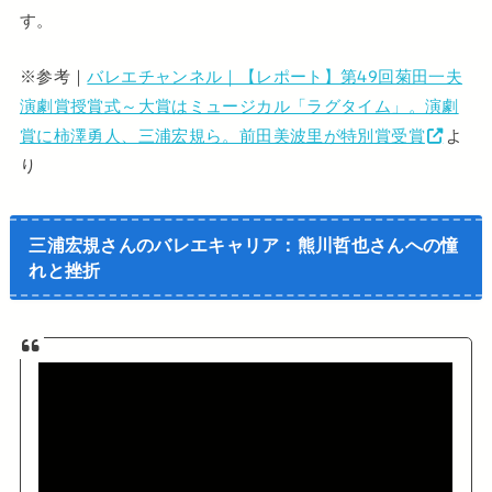
す。
※参考｜
バレエチャンネル｜【レポート】第49回菊田一夫
演劇賞授賞式～大賞はミュージカル「ラグタイム」。演劇
賞に柿澤勇人、三浦宏規ら。前田美波里が特別賞受賞
よ
り
三浦宏規さんのバレエキャリア：熊川哲也さんへの憧
れと挫折