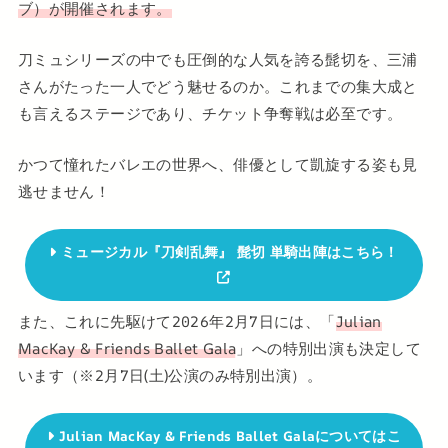
ブ）が開催されます。
刀ミュシリーズの中でも圧倒的な人気を誇る髭切を、三浦
さんがたった一人でどう魅せるのか。これまでの集大成と
も言えるステージであり、チケット争奪戦は必至です。
かつて憧れたバレエの世界へ、俳優として凱旋する姿も見
逃せません！
ミュージカル『刀剣乱舞』 髭切 単騎出陣はこちら！
また、これに先駆けて2026年2月7日には、「
Julian
MacKay & Friends Ballet Gala
」への特別出演も決定して
います（※2月7日(土)公演のみ特別出演）。
Julian MacKay & Friends Ballet Galaについてはこ