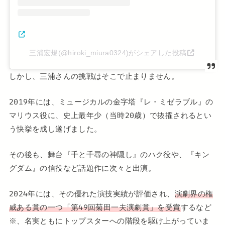
三浦宏規(@hiroki_miura0324)がシェアした投稿
しかし、三浦さんの挑戦はそこで止まりません。
2019年には、ミュージカルの金字塔『レ・ミゼラブル』の
マリウス役に、史上最年少（当時20歳）で抜擢されるとい
う快挙を成し遂げました。
その後も、舞台『千と千尋の神隠し』のハク役や、『キン
グダム』の信役など話題作に次々と出演。
2024年には、その優れた演技実績が評価され、
演劇界の権
威ある賞の一つ「第49回菊田一夫演劇賞」を受賞
するなど
※、名実ともにトップスターへの階段を駆け上がっていま