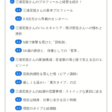
三浦宏規さんのプロフィールと経歴を紹介！
三浦宏規さんの基本プロフィール
2.5次元から帝劇のセンターへ
三浦宏規さんのバレエキャリア：熊川哲也さんへの憧れと
挫折
5歳で衝撃を受けた「回転技」
14歳の挫折と、俳優としての「変革」
三浦宏規さんの家族構成：音楽家の母と陰で支える父のエ
ピソード
芸術的感性を育んだ母（ピアノ講師）
厳しくも温かい「裏方タイプ」の父
三浦宏規さんの結婚や恋愛事情：ストイックな素顔に迫る
現在は独身、仕事に全力を注ぐ時期
理想のタイプと結婚観