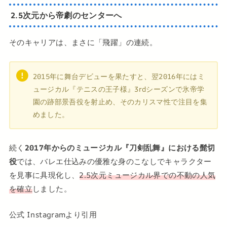
2.5次元から帝劇のセンターへ
そのキャリアは、まさに「飛躍」の連続。
2015年に舞台デビューを果たすと、翌2016年にはミ
ュージカル『テニスの王子様』3rdシーズンで氷帝学
園の跡部景吾役を射止め、そのカリスマ性で注目を集
めました。
続く
2017年からのミュージカル『刀剣乱舞』における髭切
役
では、バレエ仕込みの優雅な身のこなしでキャラクター
を見事に具現化し、
2.5次元ミュージカル界での不動の人気
を確立
しました。
公式 Instagramより引用