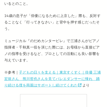
いるとのこと。
14歳の息子が「俳優になるために上京した」際も、反対す
ることなく「行ってきなさい」と背中を押す感じだったそ
う。
ミュージカル『のだめカンタービレ』で三浦さんがピアノ
指揮者・千秋真一役を演じた際には、お母様から直接ピア
ノの指導を受けるなど、プロとしての活動にも良い影響を
与えています。
※参考｜
子どもの日々を支える｜東京すくすく｜俳優 三浦
宏規さん 熊川哲也さんを見てバレエダンサーに憧れ 踊
り続ける僕を両親はサポートし続けてくれた
より