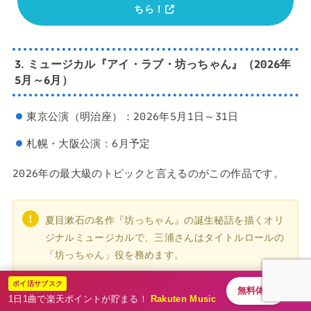
ちら！
3. ミュージカル『アイ・ラブ・坊っちゃん』（2026年
5月～6月）
東京公演（明治座）：2026年5月1日～31日
札幌・大阪公演：6月予定
2026年の最大級のトピックと言えるのがこの作品です。
夏目漱石の名作『坊っちゃん』の誕生秘話を描くオリ
ジナルミュージカルで、三浦さんはタイトルロールの
「坊っちゃん」役を務めます。
ポイ活サブスク
無料体験
注目は、ミュージカル界の帝王・
井上芳雄
さん（夏目漱石
1日1曲で楽天ポイントが貯まる！
Rakuten Music