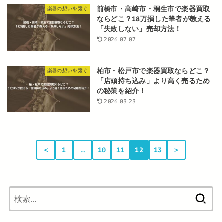
前橋市・高崎市・桐生市で楽器買取
楽器の想いを繋ぐ
ならどこ？18万損した筆者が教える
「失敗しない」売却方法！
2026.07.07
柏市・松戸市で楽器買取ならどこ？
楽器の想いを繋ぐ
「店頭持ち込み」より高く売るため
の秘策を紹介！
2026.03.23
＜
1
…
10
11
12
13
＞
検
索: