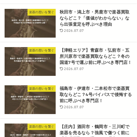
秋田市・潟上市・男鹿市で楽器買取
楽器の想いを繋ぐ
ならどこ？「価値がわからない」な
ら出張査定を呼ぶべき理由
2026.07.07
【津軽エリア】青森市・弘前市・五
楽器の想いを繋ぐ
所川原市で楽器買取ならどこ？冬の
国道7号で運ぶ前に呼ぶべき専門店！
2026.07.07
福島市・伊達市・二本松市で楽器買
楽器の想いを繋ぐ
取ならどこ？4号バイパスで後悔する
前に呼ぶべき専門店！
2026.07.07
【庄内】酒田市・鶴岡市・三川町で
楽器の想いを繋ぐ
楽器を売るなら？強風で傷つく前に