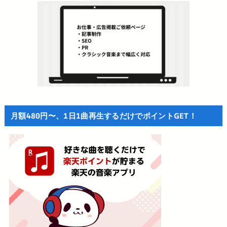
月額480円〜、1日1曲再生するだけでポイントGET！