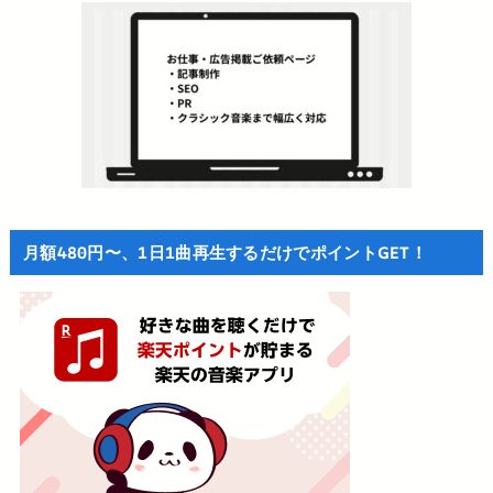
月額480円〜、1日1曲再生するだけでポイントGET！