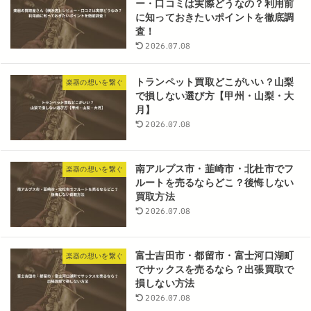
ー・口コミは実際どうなの？利用前
に知っておきたいポイントを徹底調
査！
2026.07.08
トランペット買取どこがいい？山梨
楽器の想いを繋ぐ
で損しない選び方【甲州・山梨・大
月】
2026.07.08
南アルプス市・韮崎市・北杜市でフ
楽器の想いを繋ぐ
ルートを売るならどこ？後悔しない
買取方法
2026.07.08
富士吉田市・都留市・富士河口湖町
楽器の想いを繋ぐ
でサックスを売るなら？出張買取で
損しない方法
2026.07.08