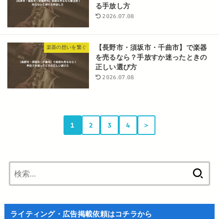
る手放し方
2026.07.08
【長野市・須坂市・千曲市】で楽器
楽器の想いを繋ぐ
を売るなら？手放すか迷ったときの
正しい選び方
2026.07.08
1
2
3
4
＞
検
索:
ライティング・広告掲載依頼はコチラから