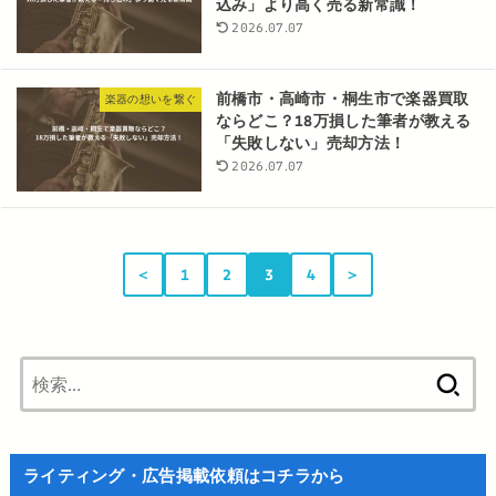
込み」より高く売る新常識！
2026.07.07
前橋市・高崎市・桐生市で楽器買取
楽器の想いを繋ぐ
ならどこ？18万損した筆者が教える
「失敗しない」売却方法！
2026.07.07
＜
1
2
3
4
＞
検
索:
ライティング・広告掲載依頼はコチラから