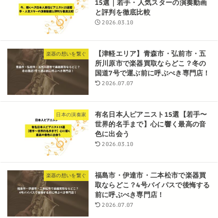
15選｜若手・人気スターの演奏動画
と評判を徹底比較
2026.03.10
【津軽エリア】青森市・弘前市・五
楽器の想いを繋ぐ
所川原市で楽器買取ならどこ？冬の
国道7号で運ぶ前に呼ぶべき専門店！
2026.07.07
有名日本人ピアニスト15選【若手〜
日本の演奏家
世界的名手まで】心に響く最高の音
色に出会う
2026.03.10
福島市・伊達市・二本松市で楽器買
楽器の想いを繋ぐ
取ならどこ？4号バイパスで後悔する
前に呼ぶべき専門店！
2026.07.07