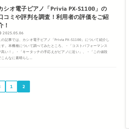
カシオ電子ピアノ「Privia PX-S1100」の
口コミや評判を調査！利用者の評価をご紹
介！
2025.05.06
この記事では、カシオ電子ピアノ「Privia PX-S1100」について紹介し
ます。本機種について調べてみたところ、・「コストパフォーマンス
が高い！」・「キータッチの手応えがピアノに近い」、・「この値段
でこんなに素晴らし...
＜
1
2