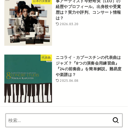
箏アーティスト今野玲央（LEO）の
日本の演奏家
経歴やプロフィール。出身校や受賞
歴は？実力や評判、コンサート情報
は？
2026.03.20
ニコライ・カプースチンの代表曲は
代表曲
ジャズ？『8つの演奏会用練習曲』
『24の前奏曲』を簡単解説。難易度
や楽譜は？
2025.06.08
検
索: